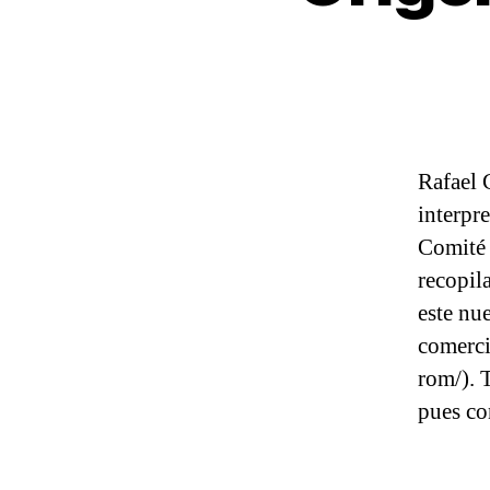
Rafael 
interpr
Comité 
recopil
este nu
comerci
rom/). 
pues co