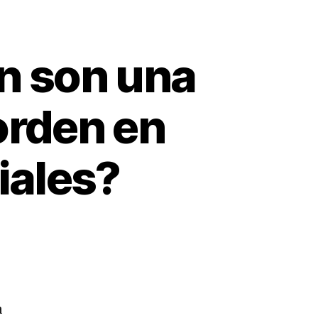
n son una
orden en
iales?
a