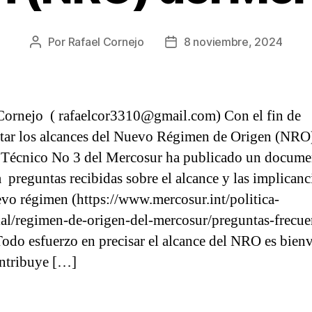
Por
Rafael Cornejo
8 noviembre, 2024
Autor
Fecha
de
de
la
la
entrada
entrada
Cornejo ( rafaelcor3310@gmail.com) Con el fin de
etar los alcances del Nuevo Régimen de Origen (NRO)
Técnico No 3 del Mercosur ha publicado un docume
a preguntas recibidas sobre el alcance y las implicanc
evo régimen (https://www.mercosur.int/politica-
al/regimen-de-origen-del-mercosur/preguntas-frecue
Todo esfuerzo en precisar el alcance del NRO es bien
ntribuye […]