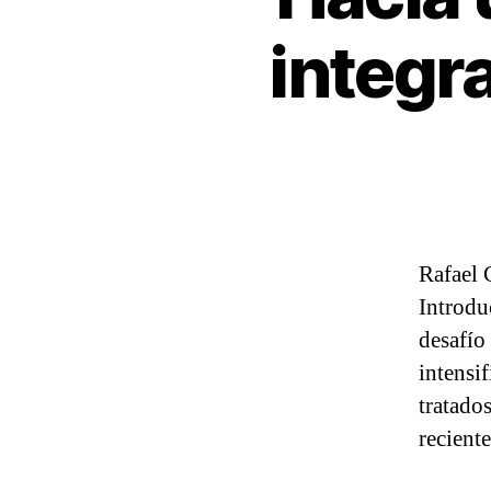
integr
Rafael 
Introdu
desafío
intensi
tratado
recient