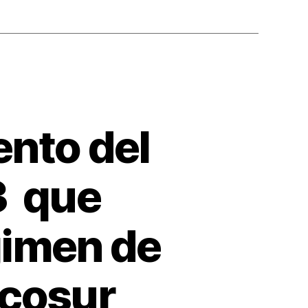
nto del
3 que
gimen de
rcosur