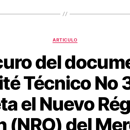
Categorías
ARTICULO
curo del docume
té Técnico No 
eta el Nuevo Ré
n (NRO) del Me