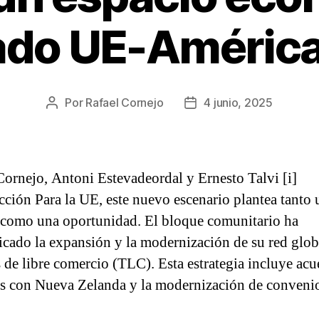
ado UE-América
Por
Rafael Cornejo
4 junio, 2025
Autor
Fecha
de
de
la
la
entrada
entrada
Cornejo, Antoni Estevadeordal y Ernesto Talvi [i]
cción Para la UE, este nuevo escenario plantea tanto 
 como una oportunidad. El bloque comunitario ha
ficado la expansión y la modernización de su red glob
s de libre comercio (TLC). Esta estrategia incluye ac
es con Nueva Zelanda y la modernización de conveni