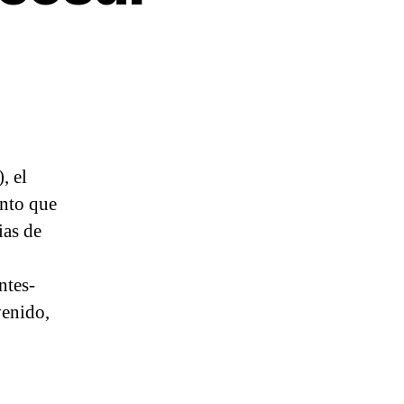
, el
nto que
ias de
ntes-
venido,