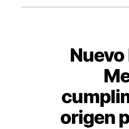
Nuevo 
Mer
cumplim
origen p