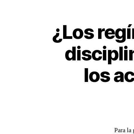
¿Los reg
discipl
los a
Para la