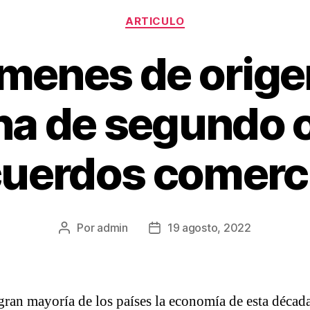
Categorías
ARTICULO
ímenes de orige
ina de segundo 
cuerdos comerc
Por
admin
19 agosto, 2022
Autor
Fecha
de
de
la
la
entrada
entrada
 gran mayoría de los países la economía de esta décad