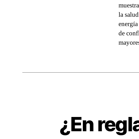
muestra
la salu
energía
de conf
mayore
¿En regla