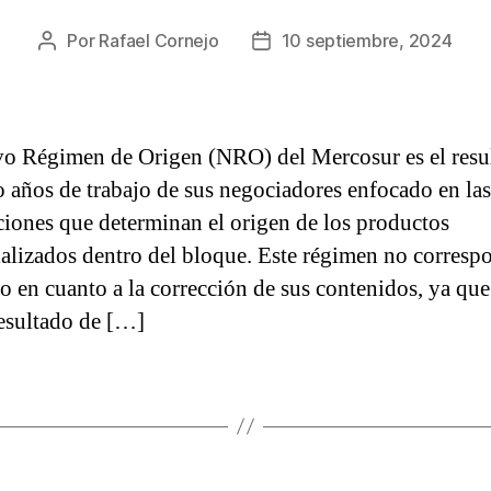
Por
Rafael Cornejo
10 septiembre, 2024
Autor
Fecha
de
de
la
la
entrada
entrada
o Régimen de Origen (NRO) del Mercosur es el resu
o años de trabajo de sus negociadores enfocado en las
ciones que determinan el origen de los productos
alizados dentro del bloque. Este régimen no corresp
o en cuanto a la corrección de sus contenidos, ya que
resultado de […]