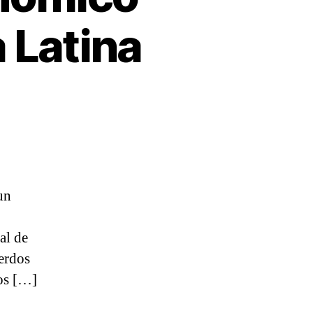
 Latina
un
al de
uerdos
os […]