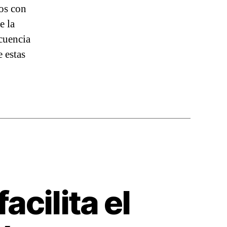
dos con
e la
cuencia
 estas
acilita el