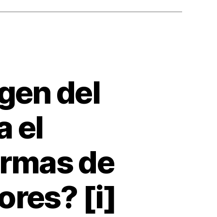
gen del
a el
ormas de
ores? [i]