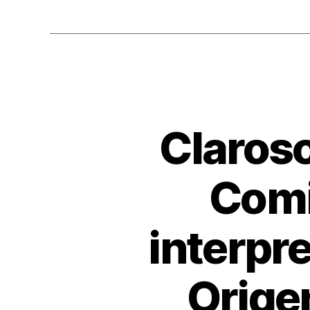
Claros
Comi
interpr
Orige